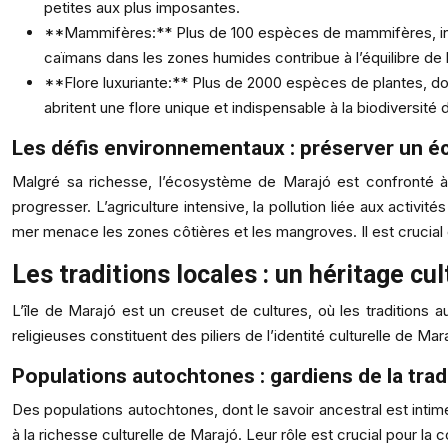
petites aux plus imposantes.
**Mammifères:** Plus de 100 espèces de mammifères, inclua
caïmans dans les zones humides contribue à l’équilibre de
**Flore luxuriante:** Plus de 2000 espèces de plantes, d
abritent une flore unique et indispensable à la biodiversit
Les défis environnementaux : préserver un é
Malgré sa richesse, l’écosystème de Marajó est confronté à
progresser. L’agriculture intensive, la pollution liée aux acti
mer menace les zones côtières et les mangroves. Il est crucial
Les traditions locales : un héritage cul
L’île de Marajó est un creuset de cultures, où les traditions 
religieuses constituent des piliers de l’identité culturelle de Ma
Populations autochtones : gardiens de la trad
Des populations autochtones, dont le savoir ancestral est intimem
à la richesse culturelle de Marajó. Leur rôle est crucial pour la 