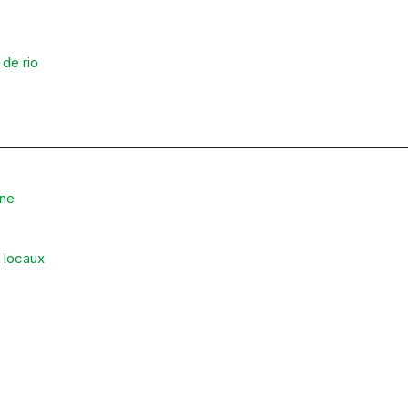
de rio
nne
 locaux
Le Brésil, promesse de moments inoubliables