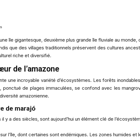
es
e île gigantesque, deuxième plus grande île fluviale au monde, 
is que des villages traditionnels préservent des cultures ancest
urel riche et diversifié.
cœur de l’amazone
nte une incroyable variété d’écosystèmes. Les forêts inondables,
, ponctué de plages immaculées, se confond avec les mangroves
iodiversité amazonienne.
ore de marajó
ts il y a des siècles, sont aujourd’hui un élément clé de l’écosys
r l’île, dont certaines sont endémiques. Les zones humides et le