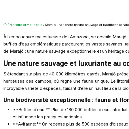
/
Histoire et vie locale
/ Marajó ilha : entre nature sauvage et traditions local
À l’embouchure majestueuse de l’Amazone, se dévoile Marajó, un
buffles d’eau emblématiques parcourent les vastes savanes, tand
de Marajó : une nature sauvage exceptionnelle et un héritage cult
Une nature sauvage et luxuriante au 
S’étendant sur plus de 40 000 kilomètres carrés, Marajó prése
herbeuses des campos, où règne une faune unique. Le littoral
incroyable variété d’espèces, faisant d’elle un haut lieu de la b
Une biodiversité exceptionnelle : faune et fl
**Buffles d’eau:** Plus de 180 000 buffles d’eau, introdui
et influence les pratiques agricoles.
**Avifaune:** On recense plus de 500 espèces d’oiseaux su