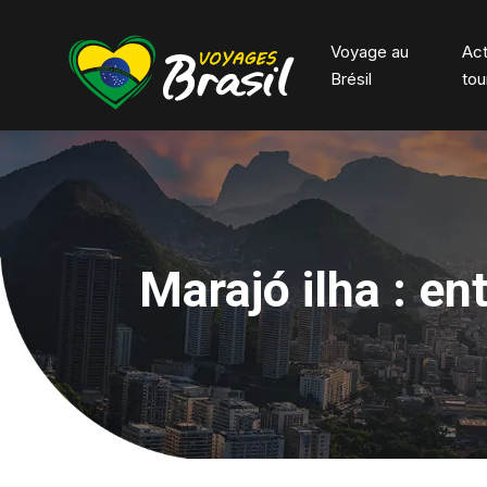
Voyage au
Act
Brésil
tou
Marajó ilha : en