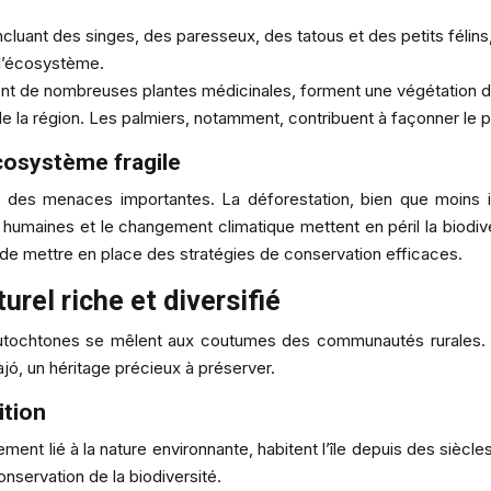
nt des singes, des paresseux, des tatous et des petits félins, 
 l’écosystème.
ont de nombreuses plantes médicinales, forment une végétation de
é de la région. Les palmiers, notamment, contribuent à façonner le 
cosystème fragile
 des menaces importantes. La déforestation, bien que moins i
vités humaines et le changement climatique mettent en péril la bio
 de mettre en place des stratégies de conservation efficaces.
turel riche et diversifié
autochtones se mêlent aux coutumes des communautés rurales. L’é
rajó, un héritage précieux à préserver.
ition
ent lié à la nature environnante, habitent l’île depuis des siècle
conservation de la biodiversité.