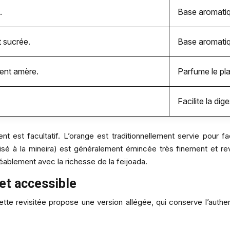
.
Base aromatiq
 sucrée.
Base aromatiq
ment amère.
Parfume le pla
Facilite la dig
nt est facultatif. L’orange est traditionnellement servie pour fac
 à la mineira) est généralement émincée très finement et reven
éablement avec la richesse de la feijoada.
 et accessible
ette revisitée propose une version allégée, qui conserve l’authen