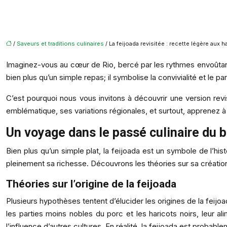
/
Saveurs et traditions culinaires
/ La feijoada revisitée : recette légère aux h
Imaginez-vous au cœur de Rio, bercé par les rythmes envoûtants
bien plus qu’un simple repas; il symbolise la convivialité et le p
C’est pourquoi nous vous invitons à découvrir une version revisi
emblématique, ses variations régionales, et surtout, apprenez à
Un voyage dans le passé culinaire du b
Bien plus qu’un simple plat, la feijoada est un symbole de l’h
pleinement sa richesse. Découvrons les théories sur sa création
Théories sur l’origine de la feijoada
Plusieurs hypothèses tentent d’élucider les origines de la feijoa
les parties moins nobles du porc et les haricots noirs, leur a
l’influence d’autres cultures. En réalité, la feijoada est proba