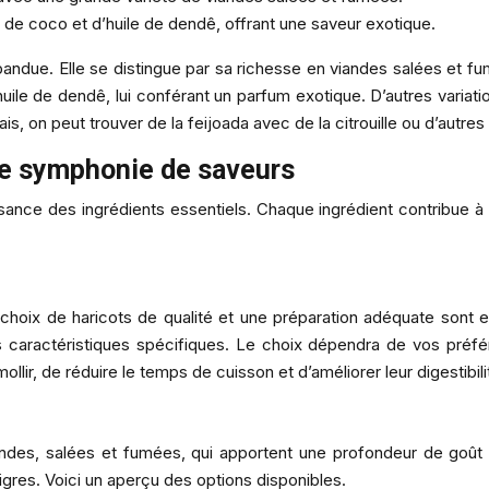
ait de coco et d’huile de dendê, offrant une saveur exotique.
pandue. Elle se distingue par sa richesse en viandes salées et fum
huile de dendê, lui conférant un parfum exotique. D’autres variati
s, on peut trouver de la feijoada avec de la citrouille ou d’autre
une symphonie de saveurs
sance des ingrédients essentiels. Chaque ingrédient contribue à 
Le choix de haricots de qualité et une préparation adéquate sont
s caractéristiques spécifiques. Le choix dépendra de vos préfé
lir, de réduire le temps de cuisson et d’améliorer leur digestibili
andes, salées et fumées, qui apportent une profondeur de goût 
igres. Voici un aperçu des options disponibles.