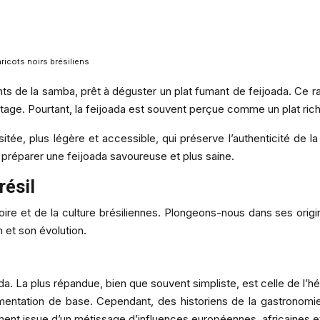
aricots noirs brésiliens
 de la samba, prêt à déguster un plat fumant de feijoada. Ce rago
artage. Pourtant, la feijoada est souvent perçue comme un plat riche
tée, plus légère et accessible, qui préserve l’authenticité de la f
 préparer une feijoada savoureuse et plus saine.
résil
istoire et de la culture brésiliennes. Plongeons-nous dans ses o
 et son évolution.
da. La plus répandue, bien que souvent simpliste, est celle de l’hé
limentation de base. Cependant, des historiens de la gastronomi
blement issue d’un métissage d’influences européennes, africaines e