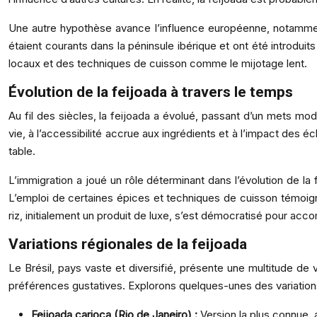
Une autre hypothèse avance l’influence européenne, notamment
étaient courants dans la péninsule ibérique et ont été introduits
locaux et des techniques de cuisson comme le mijotage lent.
Évolution de la feijoada à travers le temps
Au fil des siècles, la feijoada a évolué, passant d’un mets mod
vie, à l’accessibilité accrue aux ingrédients et à l’impact des 
table.
L’immigration a joué un rôle déterminant dans l’évolution de la f
L’emploi de certaines épices et techniques de cuisson témoigne 
riz, initialement un produit de luxe, s’est démocratisé pour acc
Variations régionales de la feijoada
Le Brésil, pays vaste et diversifié, présente une multitude de v
préférences gustatives. Explorons quelques-unes des variations
Feijoada carioca (Rio de Janeiro) :
Version la plus connue,