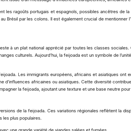
 les ragoûts portugais et espagnols, possibles ancêtres de la 
 au Brésil par les colons. Il est également crucial de mentionner l
este à un plat national apprécié par toutes les classes sociales.
échanges culturels. Aujourd’hui, la feijoada est un symbole de l’un
eijoada. Les immigrants européens, africains et asiatiques ont enri
d’influences africaines ou asiatiques. Cette diversité contribue 
ompagner la feijoada, ajoutant une texture et une base neutre pour
ersions de la feijoada. Ces variations régionales reflètent la disp
 les plus populaires.
 avec une grande variété de viandes salées et fumées.