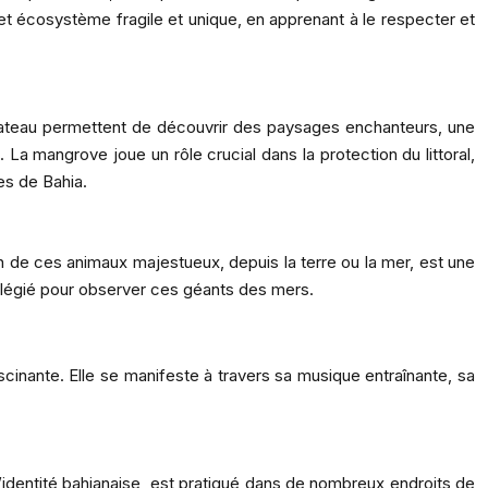
et écosystème fragile et unique, en apprenant à le respecter et
 bateau permettent de découvrir des paysages enchanteurs, une
a mangrove joue un rôle crucial dans la protection du littoral,
es de Bahia.
n de ces animaux majestueux, depuis la terre ou la mer, est une
ivilégié pour observer ces géants des mers.
scinante. Elle se manifeste à travers sa musique entraînante, sa
 l’identité bahianaise, est pratiqué dans de nombreux endroits de