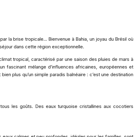
ar la brise tropicale… Bienvenue à Bahia, un joyau du Brésil où
séjour dans cette région exceptionnelle.
climat tropical, caractérisé par une saison des pluies de mars à
 un fascinant mélange d’influences africaines, européennes et
bien plus qu’un simple paradis balnéaire : c’est une destination
tous les goûts. Des eaux turquoise cristallines aux cocotiers
es eaux calmes et peu profondes, idéales pour les familles, sont