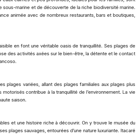
ée sous-marine et de découverte de la riche biodiversité marine.
mbiance animée avec de nombreux restaurants, bars et boutiques,
ible en font une véritable oasis de tranquillité. Ses plages de
e des activités axées sur le bien-être, la détente et le contact
rancoso.
s plages variées, allant des plages familiales aux plages plus
motorisés contribue à la tranquillité de l’environnement. La vie
haute saison.
ables et une histoire riche à découvrir. On y trouve le musée du
 ses plages sauvages, entourées d’une nature luxuriante. Itacaré