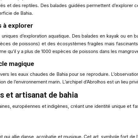
és et des reptiles. Des balades guidées permettent d’explorer c
rficie de Bahia.
 à explorer
tés uniques d’exploration aquatique. Des balades en kayak ou en
pèces de poissons) et des écosystèmes fragiles mais fascinants. L
me qu’il y a plus de 1000 espèces de poissons dans les mangrov
acle magique
t vers les eaux chaudes de Bahia pour se reproduire. L’observatio
ion de l’environnement marin. L’archipel d’Abrolhos est un lieu pr
s et artisanat de bahia
aines, européennes et indigènes, créant une identité unique et fa
ant qui allie danse, acrobatie et musique. Cet art, symbole fort de