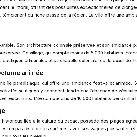
nt le littoral, offrant des possibilités exceptionnelles de plong
ui, témoignent du riche passé de la région. La ville offre une a
able. Son architecture coloniale préservée et son ambiance pais
réservée. Ce village, qui compte moins de 5 000 habitants, propos
s boutiques artisanales et sa chapelle coloniale, est le cœur de T
nocturne animée
 île paradisiaque qui offre une ambiance festive et animée. Se
tivités nautiques y abondent, tandis que l’absence de véhicules 
et restaurants. L’île compte plus de 10 000 habitants pendant la 
ge
lle historique liée à la culture du cacao, possède des plages agré
 est un paradis pour les surfeurs, avec ses vagues puissantes et
pour tous les niveaux.