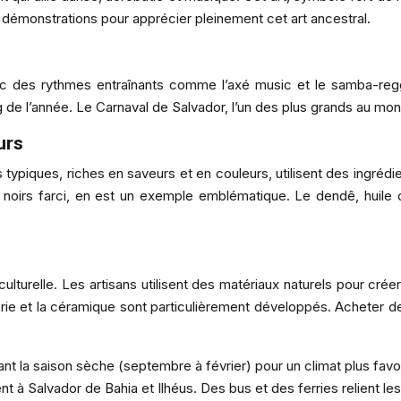
es démonstrations pour apprécier pleinement cet art ancestral.
 des rythmes entraînants comme l’axé music et le samba-reggae,
g de l’année. Le Carnaval de Salvador, l’un des plus grands au m
urs
typiques, riches en saveurs et en couleurs, utilisent des ingrédien
ts noirs farci, en est un exemple emblématique. Le dendê, huile 
ulturelle. Les artisans utilisent des matériaux naturels pour créer
nnerie et la céramique sont particulièrement développés. Acheter 
t la saison sèche (septembre à février) pour un climat plus favo
t à Salvador de Bahia et Ilhéus. Des bus et des ferries relient les d