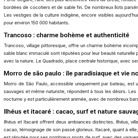
bordées de cocotiers et de sable fin. De nombreux îlots parsème
Les vestiges de la culture indigène, encore visibles aujourd’h
pour environ 150 000 habitants.
Trancoso : charme bohème et authenticité
Trancoso, village pittoresque, offre un charme bohème incompar
sable blanc immaculé sont réputées pour leur beauté naturelle p
avec la nature. Le Quadrado, place centrale historique, avec se
Morro de são paulo : île paradisiaque et vie 
Morro de São Paulo, accessible uniquement par bateau, est une
sauvages et même naturiste, répondent à tous les désirs. Les ac
nocturne y est particulièrement animée, avec de nombreux bars 
Ilhéus et itacaré : cacao, surf et nature sauva
Ilhéus et Itacaré offrent deux ambiances distinctes. Ilhéus, vi
cacao, témoignage de son passé glorieux. Itacaré, quant à elle,
est réputée pour ses nombreux spots de surf, avec des vagues 