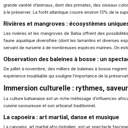
grande variété d’animaux, dont des primates, des oiseaux color
à le préserver. La forêt atlantique couvre environ 13% de la supe
Rivières et mangroves : écosystèmes uniques
Les rivières et les mangroves de Bahia offrent des possibili
faune aquatique diversifiée (dont les lamantins et diverses es
servant de nurserie à de nombreuses espèces marines. On esti
Observation des baleines à bosse : un spect
De juillet à novembre, des milliers de baleines à bosse migren
expérience inoubliable qui souligne l’importance de la préservat
Immersion culturelle : rythmes, saveur
La culture bahianaise est un riche métissage d’influences afric
cuisine savoureuse et son artisanat traditionnel.
La capoeira : art martial, danse et musique
La capoeira, art martial afro-brésilien, est un spectacle fascin