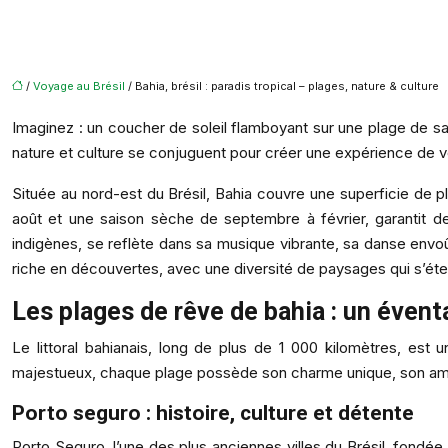
/
Voyage au Brésil
/ Bahia, brésil : paradis tropical – plages, nature & culture
Imaginez : un coucher de soleil flamboyant sur une plage de sa
nature et culture se conjuguent pour créer une expérience de vo
Située au nord-est du Brésil, Bahia couvre une superficie de pl
août et une saison sèche de septembre à février, garantit de
indigènes, se reflète dans sa musique vibrante, sa danse envoût
riche en découvertes, avec une diversité de paysages qui s’éten
Les plages de rêve de bahia : un éventa
Le littoral bahianais, long de plus de 1 000 kilomètres, est
majestueux, chaque plage possède son charme unique, son ambia
Porto seguro : histoire, culture et détente
Porto Seguro, l’une des plus anciennes villes du Brésil, fondée